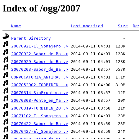
Index of /ogg/2007
Name
Last modified
Size
De
Parent Directory
20070921-El_Sonajero..>
20070922-Sabor_de_Ba..>
20070929-Sabor_de_Ba..>
20070203-Sabor_de_Ba..>
CONVOCATORIA_ANTIRAC..>
2007052902-FORBIDEN_..>
20070314-SinFrontera..>
20070308-Ponte_en_Ma..>
20070319-FORBIDEN_ZO..>
20071102-El_Sonajero..>
20070422-Sabor_de_Ba..>
20070427-El_Sonajero..>